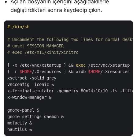
Açılan dosyanın içeriğini aşağıdakilerle
değiştirdikten sonra kaydedip çıkın.
#!/bin/sh
# Uncomment the following two lines for normal deskto
# unset SESSION_MANAGER
# exec /etc/X11/xinit/xinitrc
[
 -x /etc/vnc/xstartup 
]
&&
exec
[
 -r 
$HOME
/.Xresources 
]
&&
 xrdb 
$HOME
vncconfig -iconic 
&
x-terminal-emulator -geometry 80x24+10+10 -ls -title 
x-window-manager 
&
gnome-panel 
&
gnome-settings-daemon 
&
metacity 
&
nautilus 
&