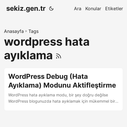
sekiz.gen.tr
Ara
Konular
Etiketler
Anasayfa
»
Tags
wordpress hata
ayıklama
WordPress Debug (Hata
Ayıklama) Modunu Aktifleştirme
WordPress hata ayıklama modu, bir şey doğru değilse
WordPress blogunuzda hata ayıklamak için mükemmel bir
araçtır. Hata ayıklama modunu etkinleştirmek için url’ye
hata ayıklama parametresini ekleyin. Kurulum Aşağıdaki
kodları wp-config.php dosyasına ekleyin. ...