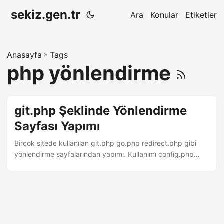
sekiz.gen.tr
Ara
Konular
Etiketler
Anasayfa
»
Tags
php yönlendirme
git.php Şeklinde Yönlendirme
Sayfası Yapımı
Birçok sitede kullanılan git.php go.php redirect.php gibi
yönlendirme sayfalarından yapımı. Kullanımı config.php
içerisinde websiteUrl kısmına git.php dosyasının bulunacağı
adresi yazın. Örnek: https://sitem.com/git.php salt kısmına
herhangi bir metin yazın. URL ve hashin doğru olup
olmadığını kontrol etmekte gerekli. time kısmını
yönlendirmeden önce kaç saniye bekletileceğini girin.
config.php ve git.php dosyalarını sunucunuza yükledikten