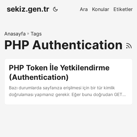
sekiz.gen.tr
Ara
Konular
Etiketler
Anasayfa
»
Tags
PHP Authentication
PHP Token İle Yetkilendirme
(Authentication)
Bazı durumlarda sayfanıza erişilmesi için bir tür kimlik
doğrulaması yapmanız gerekir. Eğer bunu doğrudan GET
ya da POST metodlarını kullanarak yapmak istemiyorsanız
en sık kullanılan yöntem “token doğrulamasıdır”. ...