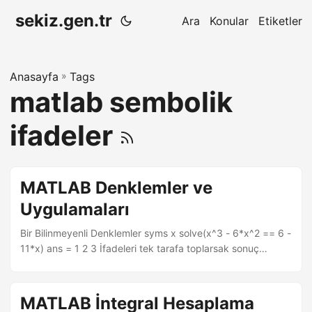
sekiz.gen.tr
Ara
Konular
Etiketler
Anasayfa
»
Tags
matlab sembolik
ifadeler
MATLAB Denklemler ve
Uygulamaları
Bir Bilinmeyenli Denklemler syms x solve(x^3 - 6*x^2 == 6 -
11*x) ans = 1 2 3 İfadeleri tek tarafa toplarsak sonuç
değişmez. syms x solve(x^3 - 6*x^2 + 11*x - 6) ans = 1 2 3
İki veya Daha Fazla Bilinmeyenli Denklemler y’yi x cinsinden
bulma syms x y solve(6*x^2 - 6*x^2*y + x*y^2 - x*y + y^3
MATLAB İntegral Hesaplama
- y^2 == 0, y) ans = 1 2x -3x Not solve fonksiyonunda