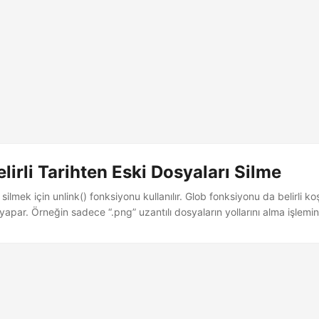
elirli Tarihten Eski Dosyaları Silme
silmek için unlink() fonksiyonu kullanılır. Glob fonksiyonu da belirli ko
apar. Örneğin sadece “.png” uzantılı dosyaların yollarını alma işlemini
 eşleşen dosyaların yollarını bulma ve eşleştirme görevine sahiptir. Bu
 dizindeki belli bir tarihten eski dosyaları silmeyi göstereceğim. <?php
uğu dizin */ $dir = "klasor/dosyalar"; /* * Dizindeki tüm dosyalara iş
....