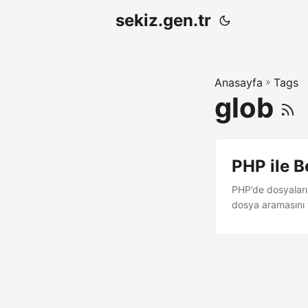
sekiz.gen.tr
Anasayfa
»
Tags
glob
PHP ile B
PHP’de dosyaları 
dosya aramasını y
Yani aynı kalıpla
PHP ile belirtilen
dosyaların bulund
foreach (glob($dir