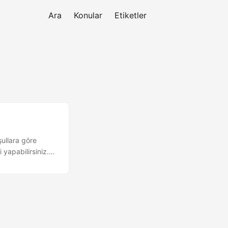
Ara
Konular
Etiketler
şullara göre
 yapabilirsiniz.
 yazımda sizlere
 /* * Silinecek
lem uygulanır */