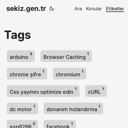
sekiz.gen.tr
Ara
Konular
Etiketler
Tags
3
1
arduino
Browser Caching
1
1
chrome şifre
chromium
1
1
Css yayınını optimize edin
cURL
1
1
dc motor
donanım hızlandırma
2
1
esp8266
facebook