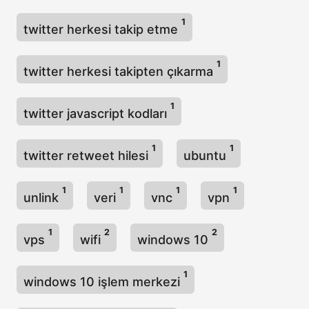
1
twitter herkesi takip etme
1
twitter herkesi takipten çıkarma
1
twitter javascript kodları
1
1
twitter retweet hilesi
ubuntu
1
1
1
1
unlink
veri
vnc
vpn
1
2
2
vps
wifi
windows 10
1
windows 10 işlem merkezi