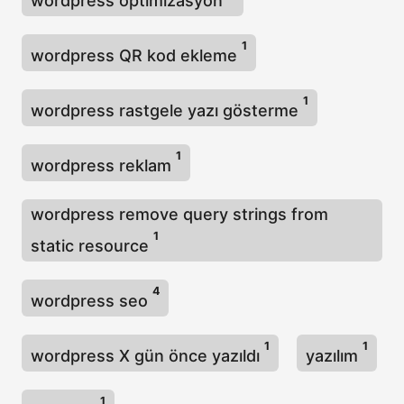
wordpress optimizasyon
1
wordpress QR kod ekleme
1
wordpress rastgele yazı gösterme
1
wordpress reklam
wordpress remove query strings from
1
static resource
4
wordpress seo
1
1
wordpress X gün önce yazıldı
yazılım
1