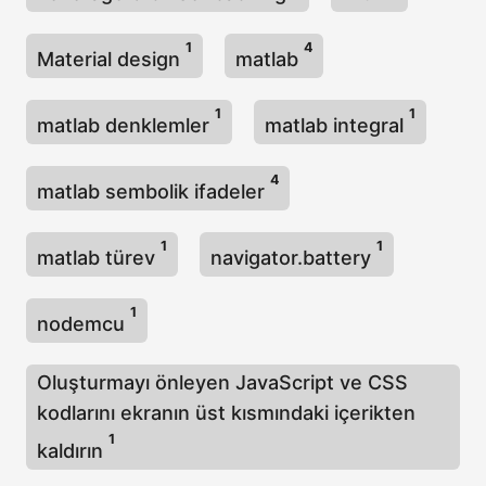
1
4
Material design
matlab
1
1
matlab denklemler
matlab integral
4
matlab sembolik ifadeler
1
1
matlab türev
navigator.battery
1
nodemcu
Oluşturmayı önleyen JavaScript ve CSS
kodlarını ekranın üst kısmındaki içerikten
1
kaldırın