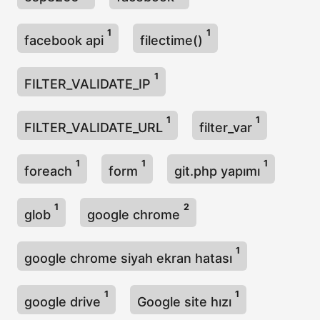
1
1
facebook api
filectime()
1
FILTER_VALIDATE_IP
1
1
FILTER_VALIDATE_URL
filter_var
1
1
1
foreach
form
git.php yapımı
1
2
glob
google chrome
1
google chrome siyah ekran hatası
1
1
google drive
Google site hızı