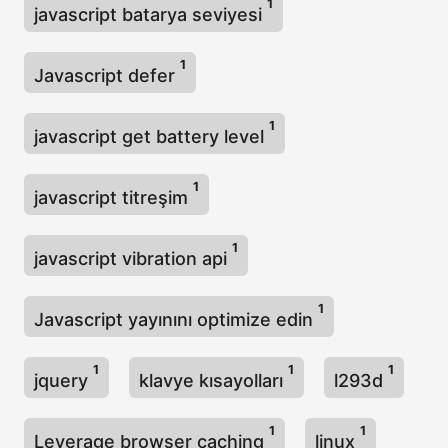
1
javascript batarya seviyesi
1
Javascript defer
1
javascript get battery level
1
javascript titreşim
1
javascript vibration api
1
Javascript yayınını optimize edin
1
1
1
jquery
klavye kısayolları
l293d
1
1
Leverage browser caching
linux