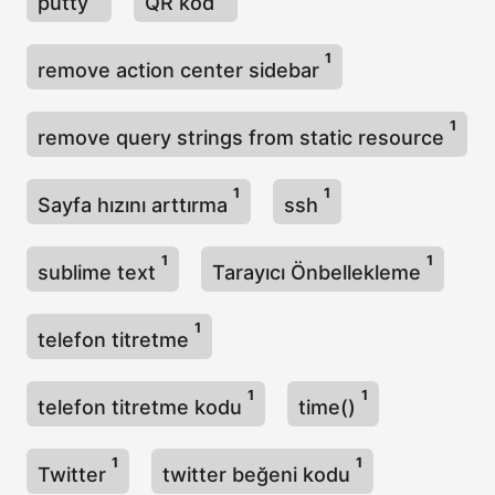
putty
QR kod
1
remove action center sidebar
1
remove query strings from static resource
1
1
Sayfa hızını arttırma
ssh
1
1
sublime text
Tarayıcı Önbellekleme
1
telefon titretme
1
1
telefon titretme kodu
time()
1
1
Twitter
twitter beğeni kodu