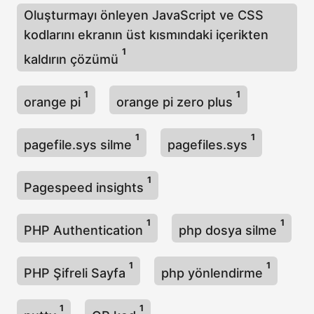
Oluşturmayı önleyen JavaScript ve CSS
kodlarını ekranın üst kısmındaki içerikten
1
kaldırın çözümü
1
1
orange pi
orange pi zero plus
1
1
pagefile.sys silme
pagefiles.sys
1
Pagespeed insights
1
1
PHP Authentication
php dosya silme
1
1
PHP Şifreli Sayfa
php yönlendirme
1
1