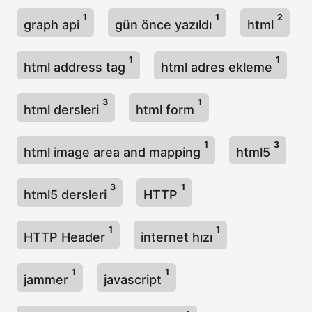
1
1
2
graph api
gün önce yazıldı
html
1
1
html address tag
html adres ekleme
3
1
html dersleri
html form
1
3
html image area and mapping
html5
3
1
html5 dersleri
HTTP
1
1
HTTP Header
internet hızı
1
1
jammer
javascript